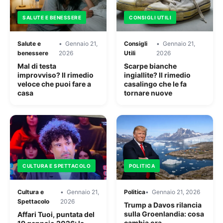
SALUTE E BENESSERE
CONSIGLI UTILI
Salute e
Gennaio 21,
Consigli
Gennaio 21,
benessere
2026
Utili
2026
Mal di testa
Scarpe bianche
improvviso? Il rimedio
ingiallite? Il rimedio
veloce che puoi fare a
casalingo che le fa
casa
tornare nuove
CULTURA E SPETTACOLO
POLITICA
Cultura e
Gennaio 21,
Politica
Gennaio 21, 2026
Spettacolo
2026
Trump a Davos rilancia
sulla Groenlandia: cosa
Affari Tuoi, puntata del
cambia ora