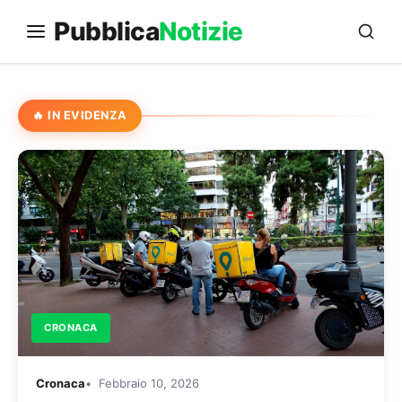
Vai
Pubblica
Notizie
al
contenuto
🔥 IN EVIDENZA
CRONACA
Cronaca
Febbraio 10, 2026