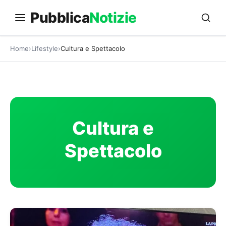
Vai
Pubblica
Notizie
al
contenuto
Home
Lifestyle
Cultura e Spettacolo
Cultura e
Spettacolo