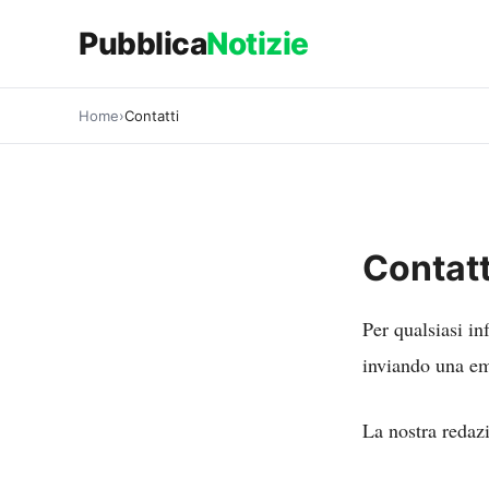
Vai
Pubblica
Notizie
al
contenuto
Home
Contatti
Contatt
Per qualsiasi in
inviando una em
La nostra redazi