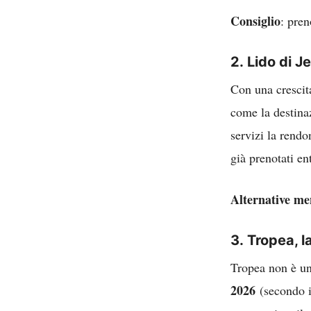
Consiglio
: pren
2.
Lido di J
Con una crescit
come la destinaz
servizi la rendon
già prenotati en
Alternative men
3.
Tropea, l
Tropea non è un
2026
(secondo i 