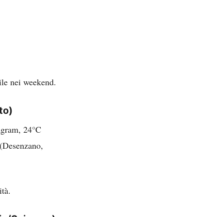
ibile nei weekend.
to)
tagram, 24°C
i (Desenzano,
ità.