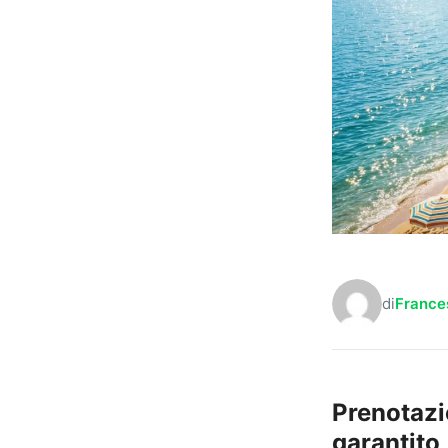
di
France
Prenotazi
garantito