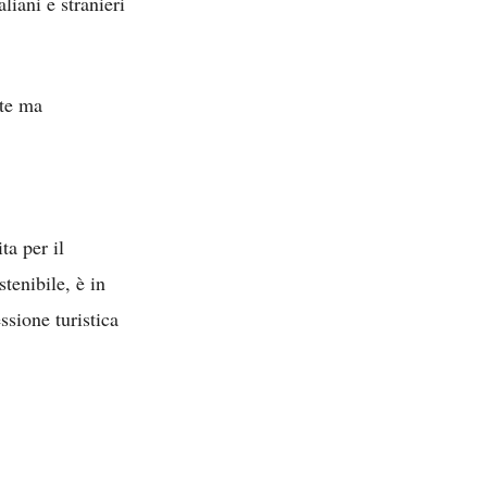
liani e stranieri
ate ma
a per il
tenibile, è in
ssione turistica