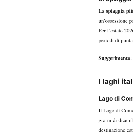
spiaggia più
La
un’ossessione pe
Per l’estate 202
periodi di punta
Suggerimento
:
I laghi it
Lago di Com
Il Lago di Como
giorni di dicem
destinazione es