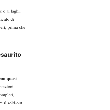
e e ai laghi.
mento di
beri, prima che
esaurito
con quasi
otazioni
completi,
e il sold-out.