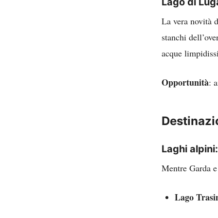
Lago di Luga
La vera novità 
stanchi dell’ov
acque limpidiss
Opportunità
: 
Destinazi
Laghi alpini
Mentre Garda e 
Lago Tras