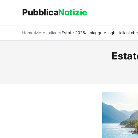
Vai
Pubblica
Notizie
al
contenuto
Home
Mete Italiane
Estate 2026: spiagge e laghi italiani che
Estat