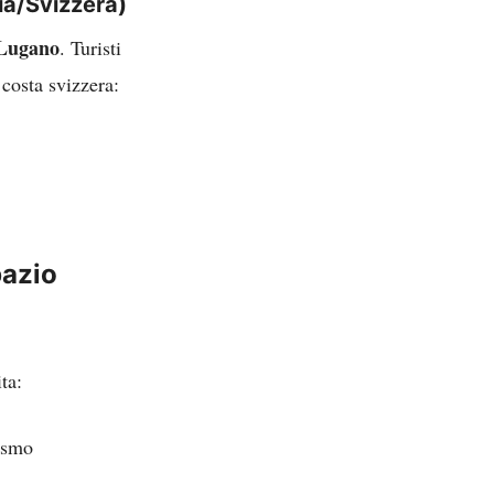
a/Svizzera)
 Lugano
. Turisti
costa svizzera:
pazio
ta:
rismo