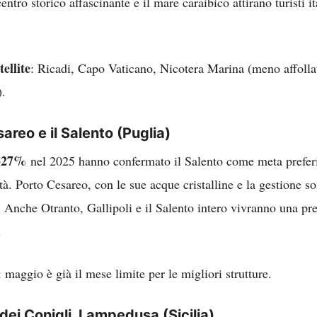
ntro storico affascinante e il mare caraibico attirano turisti ita
ellite
: Ricadi, Capo Vaticano, Nicotera Marina (meno affoll
).
areo e il Salento
(Puglia)
+27%
nel 2025 hanno confermato il Salento come meta preferit
tà. Porto Cesareo, con le sue acque cristalline e la gestione sos
. Anche Otranto, Gallipoli e il Salento intero vivranno una pre
.
: maggio è già il mese limite per le migliori strutture.
 dei Conigli, Lampedusa
(Sicilia)