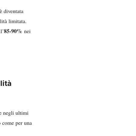
è diventata
ità limitata.
85-90%
l’
nei
lità
 negli ultimi
do come per una