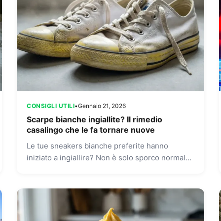
CONSIGLI UTILI
•
Gennaio 21, 2026
Scarpe bianche ingiallite? Il rimedio
casalingo che le fa tornare nuove
Le tue sneakers bianche preferite hanno
iniziato a ingiallire? Non è solo sporco normale
—è il nemico silenzioso che trasforma le scarpe
più amate in reliquie...