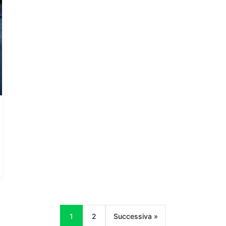
1
2
Successiva »