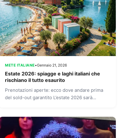
METE ITALIANE
•
Gennaio 21, 2026
Estate 2026: spiagge e laghi italiani che
rischiano il tutto esaurito
Prenotazioni aperte: ecco dove andare prima
del sold-out garantito L’estate 2026 sarà
ricordata come il grande ritorno del turismo
italiano al mare e ai laghi....