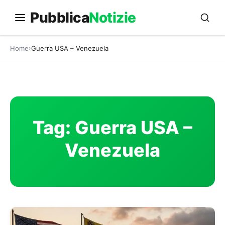
Vai
Pubblica
Notizie
al
contenuto
Home
Guerra USA – Venezuela
Tag:
Guerra USA –
Venezuela