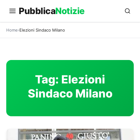
Vai
Pubblica
Notizie
al
contenuto
Home
Elezioni Sindaco Milano
Tag:
Elezioni
Sindaco Milano